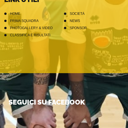
HOME
SOCIETÀ
PRIMA SQUADRA
NEWS
PHOTOGALLERY & VIDEO
SPONSOR
CLASSIFICA E RISULTATI
SEGUICI SU FACEBOOK