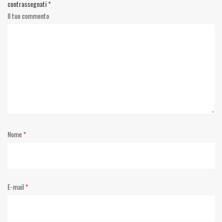
contrassegnati
*
Il tuo commento
Nome
*
E-mail
*