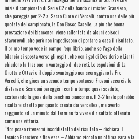
In medio stat virtus. È all’insegna della massima di Socrate che
inizia il campionato di Serie C2 della banda di mister Granziero,
che pareggia per 2-2 al Sacro Cuore di Vercelli, contro una delle più
quotate del campionato, la Don Bosco Caselle. La più che buona
prestazione dei bianconeri viene rallentata da alcuni episodi
sfavorevoli, che però non impediscono di portare a casa il risultato.
Il primo
tempo vede in campo l’equilibrio, anche se l’ago della
bilancia si sposta verso gli ospiti, che con i gol di Desiderio e Lianti
chiudono la frazione in vantaggio di due reti. Le espulsioni di La
Grotta e Ottavi e il doppio svantaggio non scoraggiano la Pro
Vercelli, che gioca un secondo tempo sontuoso. Frosoni accorcia le
distanze e Scardoni pareggia i conti a tempo quasi scaduto,
scatenando la gioia della panchina bianconera. Il 2-2 finale potrebbe
risultare stretto per quanto creato dai vercellesi, ma averlo
raggiunto ad un minuto dal termine fa vivere il risultato ottenuto
come una vittoria.
“Non posso ritenermi insoddisfatto del risultato – dichiara il
tecnico Granziero a fine gara – Abbiamo giocato un’ottima gara e la