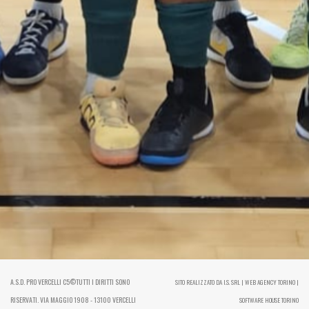
A.S.D. PRO VERCELLI C5©TUTTI I DIRITTI SONO
SITO REALIZZATO DA I.S. SRL | WEB AGENCY TORINO |
RISERVATI. VIA MAGGIO 1908 - 13100 VERCELLI
SOFTWARE HOUSE TORINO