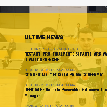
ULTIME NEWS
11 OTTOBRE 2020
IN
SENZA CATEGORIA
RESTART: PRO, FINALMENTE SI PARTE: ARRIVA
IL VALTOURNENCHE
28 LUGLIO 2020
IN
SENZA CATEGORIA
COMUNICATO ” ECCO LA PRIMA CONFERMA”
16 LUGLIO 2020
IN
SENZA CATEGORIA
UFFICIALE : Roberto Pocorobba è il nuovo Te
Manager
4 MARZO 2020
IN
SENZA CATEGORIA