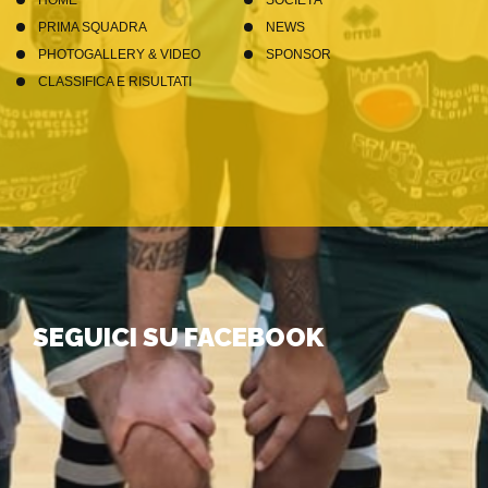
HOME
SOCIETÀ
PRIMA SQUADRA
NEWS
PHOTOGALLERY & VIDEO
SPONSOR
CLASSIFICA E RISULTATI
SEGUICI SU FACEBOOK