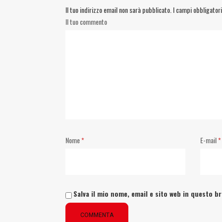
Il tuo indirizzo email non sarà pubblicato.
I campi obbligator
Il tuo commento
Nome
*
E-mail
*
Salva il mio nome, email e sito web in questo 
COMMENTA