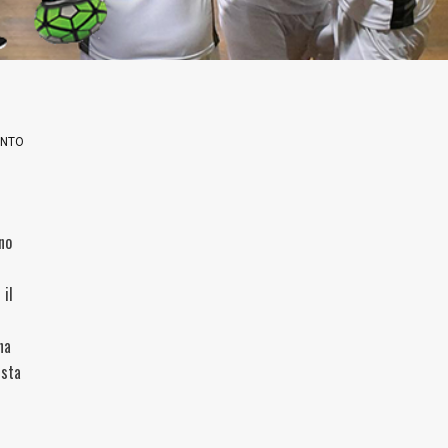
ENTO
no
 il
na
ista