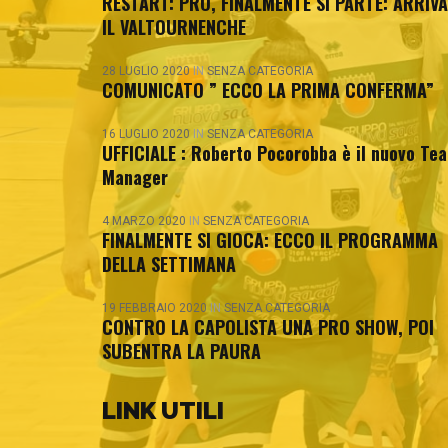
RESTART: PRO, FINALMENTE SI PARTE: ARRIVA
IL VALTOURNENCHE
28 LUGLIO 2020
IN
SENZA CATEGORIA
COMUNICATO ” ECCO LA PRIMA CONFERMA”
16 LUGLIO 2020
IN
SENZA CATEGORIA
UFFICIALE : Roberto Pocorobba è il nuovo Te
Manager
4 MARZO 2020
IN
SENZA CATEGORIA
FINALMENTE SI GIOCA: ECCO IL PROGRAMMA
DELLA SETTIMANA
19 FEBBRAIO 2020
IN
SENZA CATEGORIA
CONTRO LA CAPOLISTA UNA PRO SHOW, POI
SUBENTRA LA PAURA
LINK UTILI