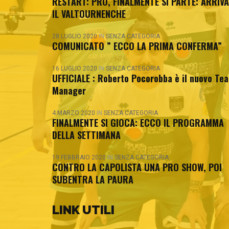
RESTART: PRO, FINALMENTE SI PARTE: ARRIVA
IL VALTOURNENCHE
28 LUGLIO 2020
IN
SENZA CATEGORIA
COMUNICATO ” ECCO LA PRIMA CONFERMA”
16 LUGLIO 2020
IN
SENZA CATEGORIA
UFFICIALE : Roberto Pocorobba è il nuovo Te
Manager
4 MARZO 2020
IN
SENZA CATEGORIA
FINALMENTE SI GIOCA: ECCO IL PROGRAMMA
DELLA SETTIMANA
19 FEBBRAIO 2020
IN
SENZA CATEGORIA
CONTRO LA CAPOLISTA UNA PRO SHOW, POI
SUBENTRA LA PAURA
LINK UTILI