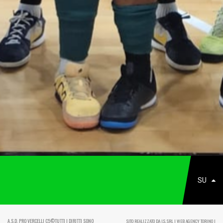
SU
A.S.D. PRO VERCELLI C5©TUTTI I DIRITTI SONO
SITO REALIZZATO DA I.S. SRL | WEB AGENCY TORINO |