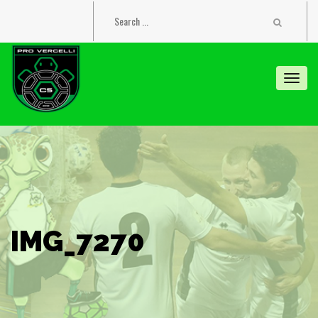
Toggl
navig
IMG_7270