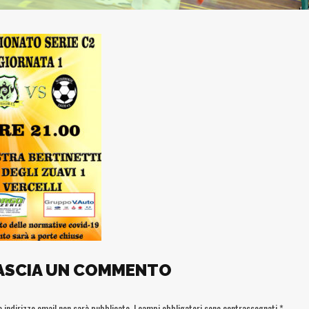
ASCIA UN COMMENTO
uo indirizzo email non sarà pubblicato.
I campi obbligatori sono contrassegnati
*