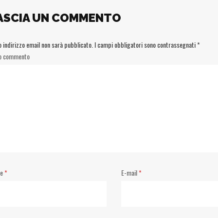
ASCIA UN COMMENTO
uo indirizzo email non sarà pubblicato.
I campi obbligatori sono contrassegnati
*
uo commento
me
*
E-mail
*