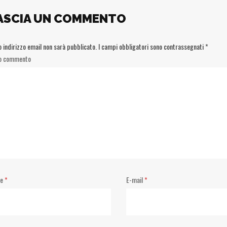
ASCIA UN COMMENTO
uo indirizzo email non sarà pubblicato.
I campi obbligatori sono contrassegnati
*
uo commento
me
*
E-mail
*