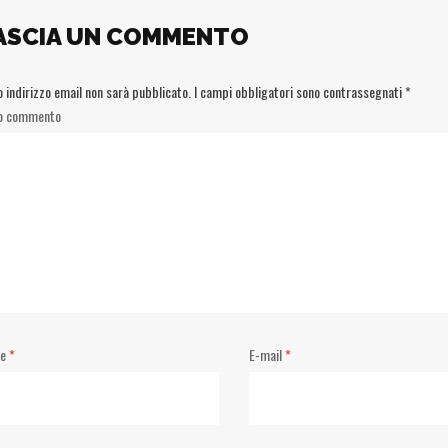
ASCIA UN COMMENTO
uo indirizzo email non sarà pubblicato.
I campi obbligatori sono contrassegnati
*
uo commento
me
*
E-mail
*