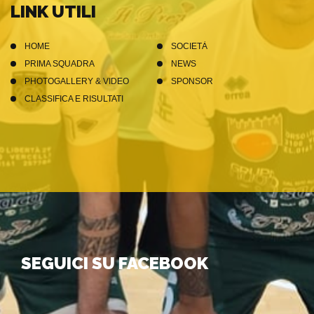
LINK UTILI
HOME
SOCIETÀ
PRIMA SQUADRA
NEWS
PHOTOGALLERY & VIDEO
SPONSOR
CLASSIFICA E RISULTATI
SEGUICI SU FACEBOOK