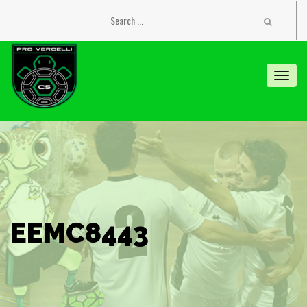
Toggl
navig
EEMC8443