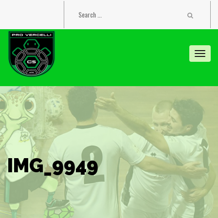
Toggl
navig
IMG_9949