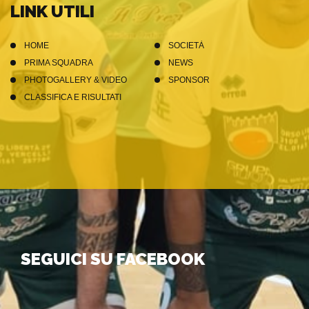
LINK UTILI
HOME
SOCIETÀ
PRIMA SQUADRA
NEWS
PHOTOGALLERY & VIDEO
SPONSOR
CLASSIFICA E RISULTATI
SEGUICI SU FACEBOOK