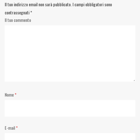
Il tuo indirizzo email non sarà pubblicato.
I campi obbligatori sono
contrassegnati
*
Il tuo commento
Nome
*
E-mail
*