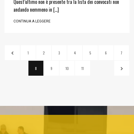
Quest’ultimo non è presente tra la lista dei convocati non
andando nemmeno in […]
CONTINUA A LEGGERE
1
2
3
4
5
6
7
8
9
10
11