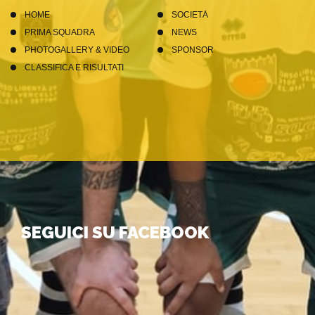
HOME
SOCIETÀ
PRIMA SQUADRA
NEWS
PHOTOGALLERY & VIDEO
SPONSOR
CLASSIFICA E RISULTATI
SEGUICI SU FACEBOOK